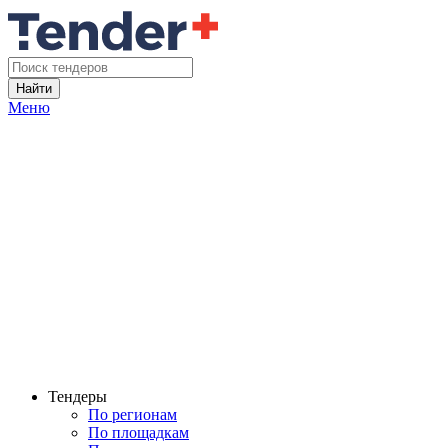
Найти
Меню
Тендеры
По регионам
По площадкам