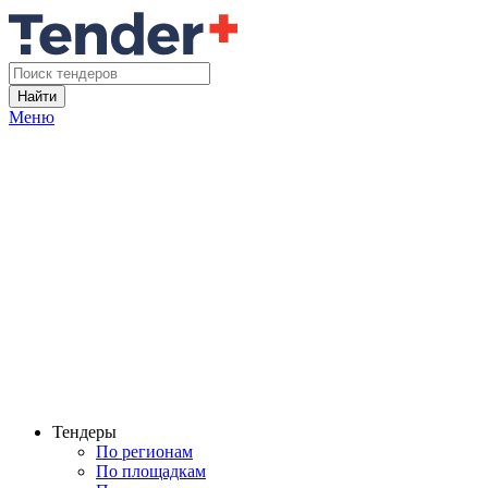
Найти
Меню
Тендеры
По регионам
По площадкам