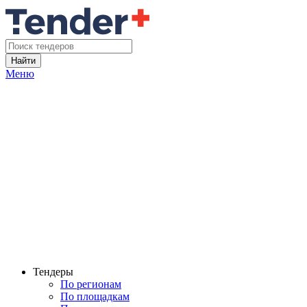
Найти
Меню
Тендеры
По регионам
По площадкам