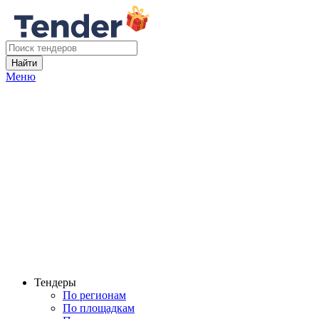
Найти
Меню
Тендеры
По регионам
По площадкам