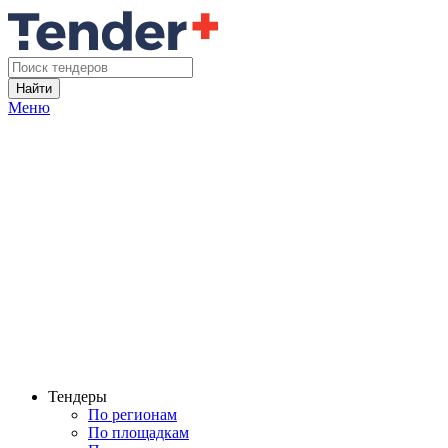
Найти
Меню
Тендеры
По регионам
По площадкам