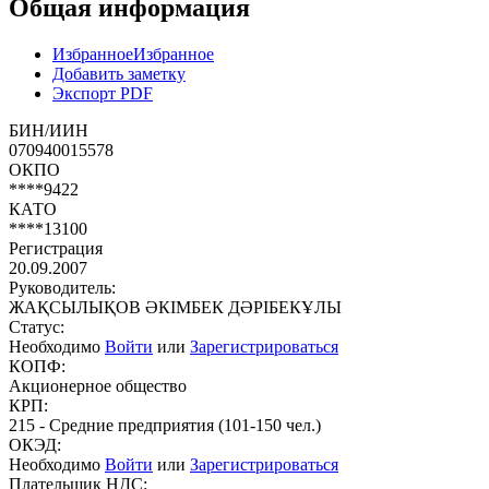
Общая информация
Избранное
Избранное
Добавить заметку
Экспорт PDF
БИН/ИИН
070940015578
ОКПО
****9422
КАТО
****13100
Регистрация
20.09.2007
Руководитель:
ЖАҚСЫЛЫҚОВ ӘКІМБЕК ДӘРІБЕКҰЛЫ
Статус:
Необходимо
Войти
или
Зарегистрироваться
КОПФ:
Акционерное общество
КРП:
215 - Средние предприятия (101-150 чел.)
ОКЭД:
Необходимо
Войти
или
Зарегистрироваться
Плательщик НДС: