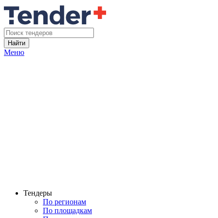
Найти
Меню
Тендеры
По регионам
По площадкам