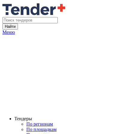
Найти
Меню
Тендеры
По регионам
По площадкам