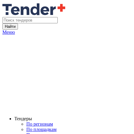
Найти
Меню
Тендеры
По регионам
По площадкам