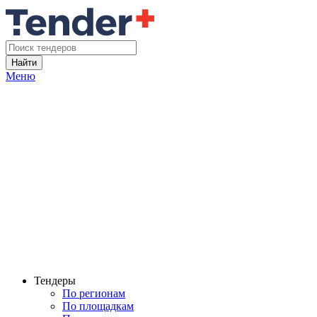
Найти
Меню
Тендеры
По регионам
По площадкам