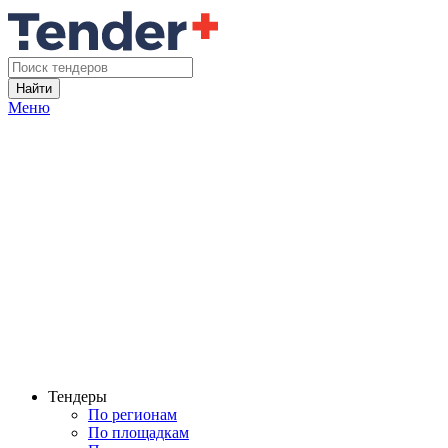
Найти
Меню
Тендеры
По регионам
По площадкам