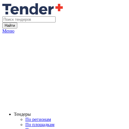
Найти
Меню
Тендеры
По регионам
По площадкам