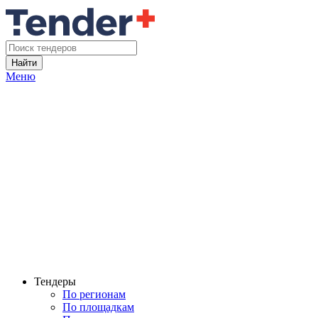
Найти
Меню
Тендеры
По регионам
По площадкам