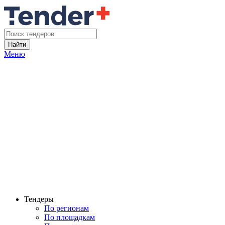
Найти
Меню
Тендеры
По регионам
По площадкам