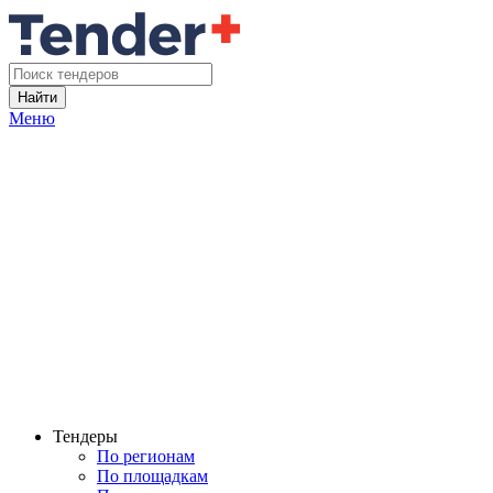
Найти
Меню
Тендеры
По регионам
По площадкам