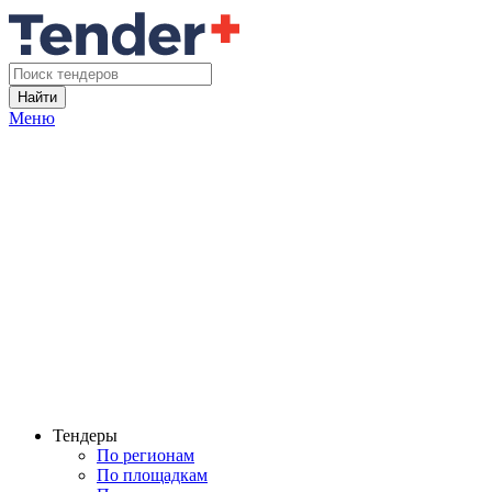
Найти
Меню
Тендеры
По регионам
По площадкам