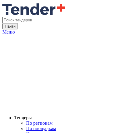
Найти
Меню
Тендеры
По регионам
По площадкам