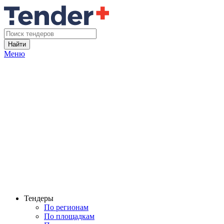
Найти
Меню
Тендеры
По регионам
По площадкам