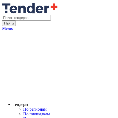
Найти
Меню
Тендеры
По регионам
По площадкам