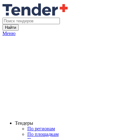
Найти
Меню
Тендеры
По регионам
По площадкам