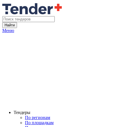
Найти
Меню
Тендеры
По регионам
По площадкам