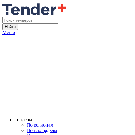
Найти
Меню
Тендеры
По регионам
По площадкам