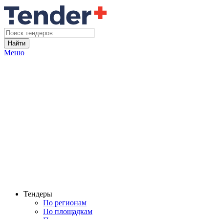
Найти
Меню
Тендеры
По регионам
По площадкам