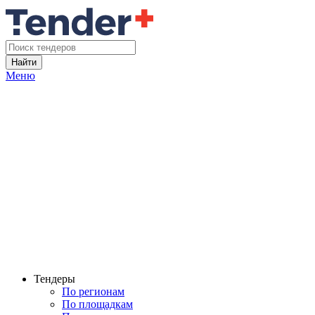
Найти
Меню
Тендеры
По регионам
По площадкам