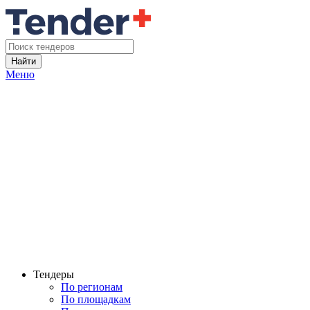
Найти
Меню
Тендеры
По регионам
По площадкам