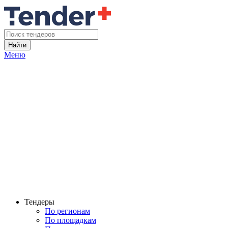
Найти
Меню
Тендеры
По регионам
По площадкам