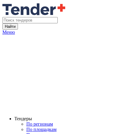
Найти
Меню
Тендеры
По регионам
По площадкам