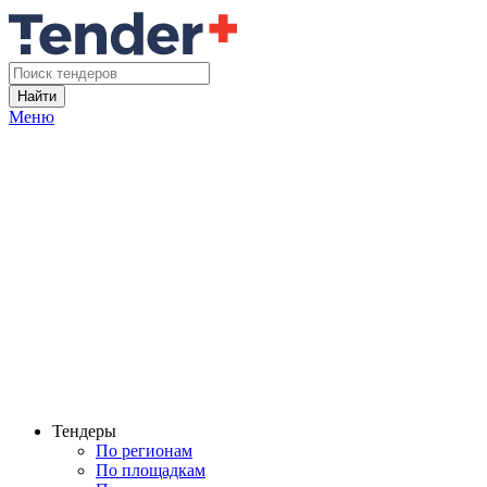
Найти
Меню
Тендеры
По регионам
По площадкам