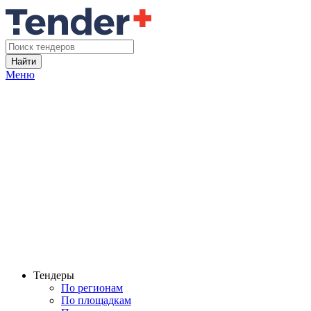
Найти
Меню
Тендеры
По регионам
По площадкам