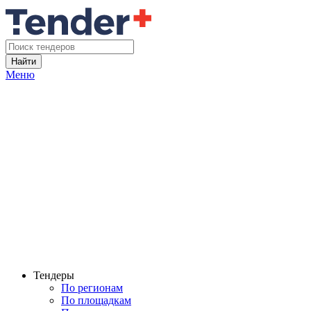
Найти
Меню
Тендеры
По регионам
По площадкам