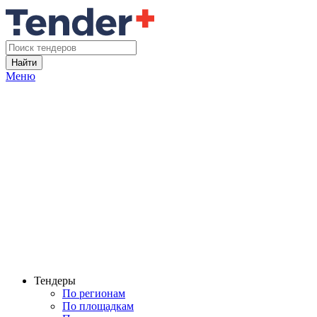
Найти
Меню
Тендеры
По регионам
По площадкам