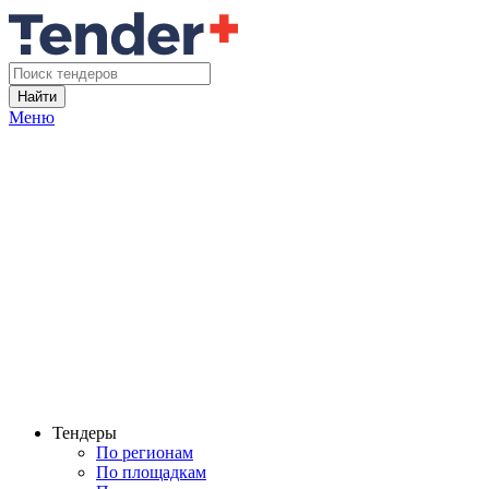
Найти
Меню
Тендеры
По регионам
По площадкам