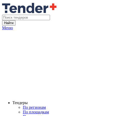
Найти
Меню
Тендеры
По регионам
По площадкам