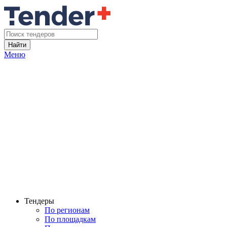
Найти
Меню
Тендеры
По регионам
По площадкам