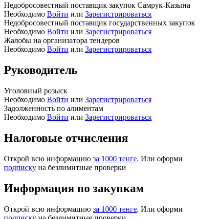
Недобросовестный поставщик закупок Самрук-Казына
Необходимо
Войти
или
Зарегистрироваться
Недобросовестный поставщик государственных закупок
Необходимо
Войти
или
Зарегистрироваться
Жалобы на организатора тендеров
Необходимо
Войти
или
Зарегистрироваться
Руководитель
Уголовный розыск
Необходимо
Войти
или
Зарегистрироваться
Задолженность по алиментам
Необходимо
Войти
или
Зарегистрироваться
Налоговые отчисления
Открой всю информацию
за 1000 тенге
. Или оформи
подписку
на безлимитные проверки
Информация по закупкам
Открой всю информацию
за 1000 тенге
. Или оформи
подписку
на безлимитные проверки