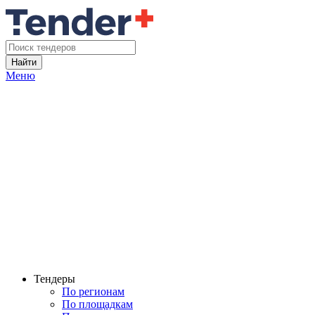
Найти
Меню
Тендеры
По регионам
По площадкам