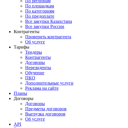
По регионам
По площадкам
По категориям
По предоплате
Все закупки Казахстана
Все закупки России
Контрагенты
Проверить контрагента
Об услуге
Тарифы
Тендеры
Контрагенты
Договоры
Нерезиденты
Обучение
ПКО
Дополнительные услуги
Реклама на сайте
Планы
Договоры
Договоры
Предметы договоров
Выгрузка договоров
Об услуге
API