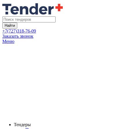
Найти
+7(727)318-76-09
Заказать звонок
Меню
Тендеры