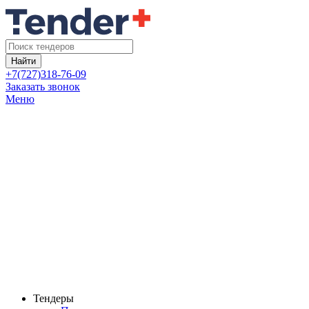
Найти
+7(727)318-76-09
Заказать звонок
Меню
Тендеры