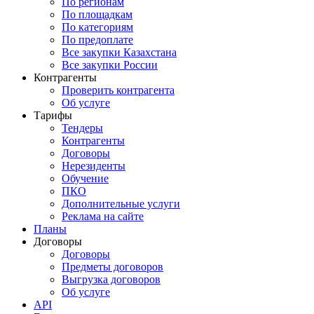
По регионам
По площадкам
По категориям
По предоплате
Все закупки Казахстана
Все закупки России
Контрагенты
Проверить контрагента
Об услуге
Тарифы
Тендеры
Контрагенты
Договоры
Нерезиденты
Обучение
ПКО
Дополнительные услуги
Реклама на сайте
Планы
Договоры
Договоры
Предметы договоров
Выгрузка договоров
Об услуге
API