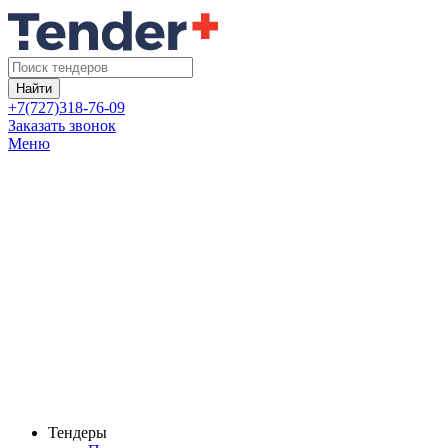
Найти
+7(727)318-76-09
Заказать звонок
Меню
Тендеры