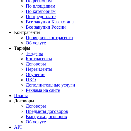
По регионам
По площадкам
По категориям
По предоплате
Все закупки Казахстана
Все закупки России
Контрагенты
Проверить контрагента
Об услуге
Тарифы
Тендеры
Контрагенты
Договоры
Нерезиденты
Обучение
ПКО
Дополнительные услуги
Реклама на сайте
Планы
Договоры
Договоры
Предметы договоров
Выгрузка договоров
Об услуге
API