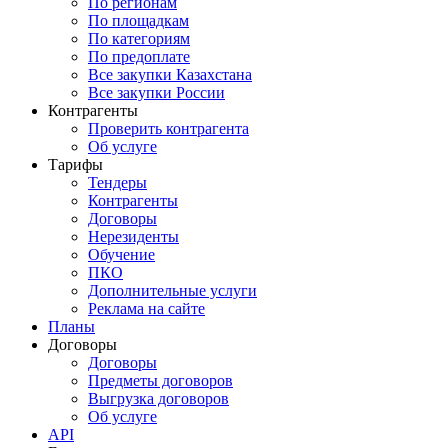
По регионам
По площадкам
По категориям
По предоплате
Все закупки Казахстана
Все закупки России
Контрагенты
Проверить контрагента
Об услуге
Тарифы
Тендеры
Контрагенты
Договоры
Нерезиденты
Обучение
ПКО
Дополнительные услуги
Реклама на сайте
Планы
Договоры
Договоры
Предметы договоров
Выгрузка договоров
Об услуге
API