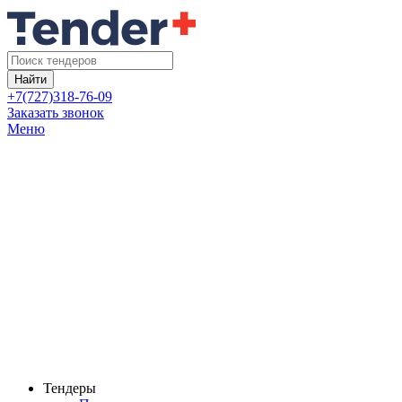
Найти
+7(727)318-76-09
Заказать звонок
Меню
Тендеры