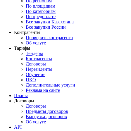
По регионам
По площадкам
По категориям
По предоплате
Все закупки Казахстана
Все закупки России
Контрагенты
Проверить контрагента
Об услуге
Тарифы
Тендеры
Контрагенты
Договоры
Нерезиденты
Обучение
ПКО
Дополнительные услуги
Реклама на сайте
Планы
Договоры
Договоры
Предметы договоров
Выгрузка договоров
Об услуге
API