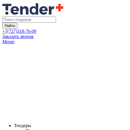
Найти
+7(727)318-76-09
Заказать звонок
Меню
Тендеры