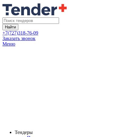
Найти
+7(727)318-76-09
Заказать звонок
Меню
Тендеры