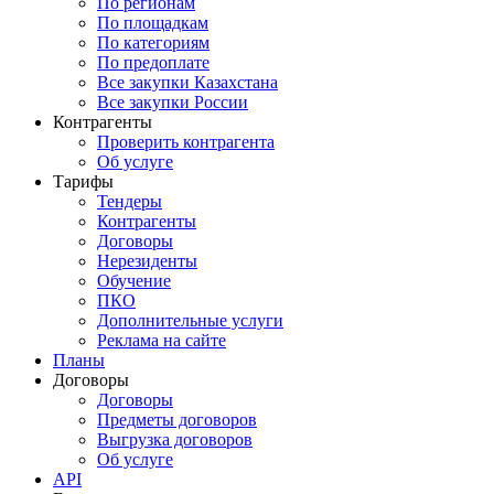
По регионам
По площадкам
По категориям
По предоплате
Все закупки Казахстана
Все закупки России
Контрагенты
Проверить контрагента
Об услуге
Тарифы
Тендеры
Контрагенты
Договоры
Нерезиденты
Обучение
ПКО
Дополнительные услуги
Реклама на сайте
Планы
Договоры
Договоры
Предметы договоров
Выгрузка договоров
Об услуге
API