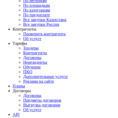
По регионам
По площадкам
По категориям
По предоплате
Все закупки Казахстана
Все закупки России
Контрагенты
Проверить контрагента
Об услуге
Тарифы
Тендеры
Контрагенты
Договоры
Нерезиденты
Обучение
ПКО
Дополнительные услуги
Реклама на сайте
Планы
Договоры
Договоры
Предметы договоров
Выгрузка договоров
Об услуге
API