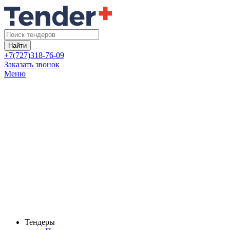
Найти
+7(727)318-76-09
Заказать звонок
Меню
Тендеры