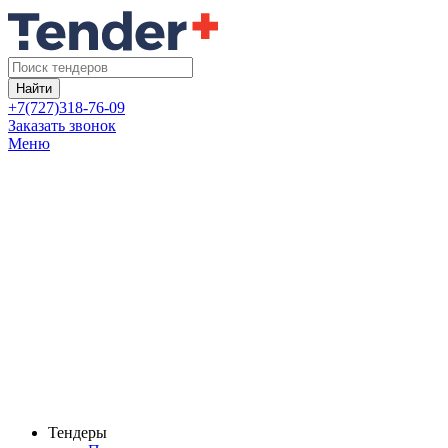
Найти
+7(727)318-76-09
Заказать звонок
Меню
Тендеры