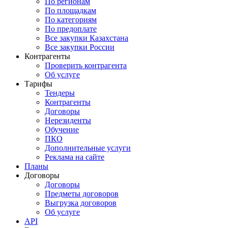
По регионам
По площадкам
По категориям
По предоплате
Все закупки Казахстана
Все закупки России
Контрагенты
Проверить контрагента
Об услуге
Тарифы
Тендеры
Контрагенты
Договоры
Нерезиденты
Обучение
ПКО
Дополнительные услуги
Реклама на сайте
Планы
Договоры
Договоры
Предметы договоров
Выгрузка договоров
Об услуге
API