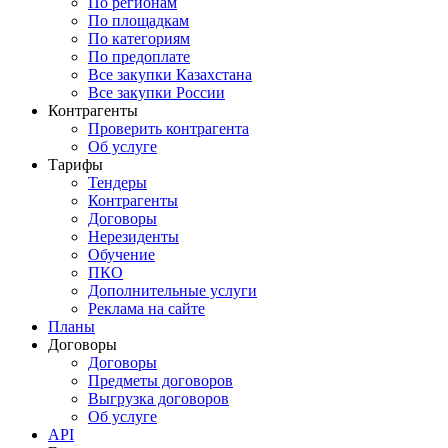
По регионам
По площадкам
По категориям
По предоплате
Все закупки Казахстана
Все закупки России
Контрагенты
Проверить контрагента
Об услуге
Тарифы
Тендеры
Контрагенты
Договоры
Нерезиденты
Обучение
ПКО
Дополнительные услуги
Реклама на сайте
Планы
Договоры
Договоры
Предметы договоров
Выгрузка договоров
Об услуге
API