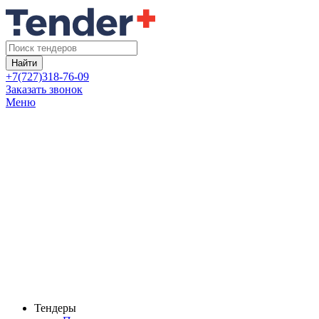
Найти
+7(727)318-76-09
Заказать звонок
Меню
Тендеры