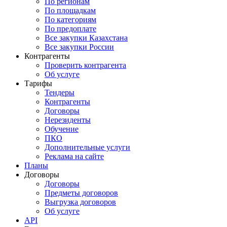
По регионам
По площадкам
По категориям
По предоплате
Все закупки Казахстана
Все закупки России
Контрагенты
Проверить контрагента
Об услуге
Тарифы
Тендеры
Контрагенты
Договоры
Нерезиденты
Обучение
ПКО
Дополнительные услуги
Реклама на сайте
Планы
Договоры
Договоры
Предметы договоров
Выгрузка договоров
Об услуге
API