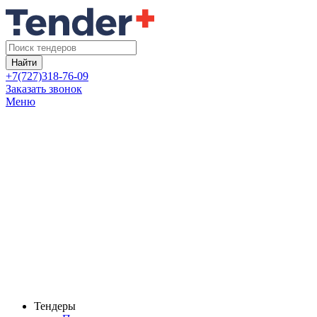
Найти
+7(727)318-76-09
Заказать звонок
Меню
Тендеры