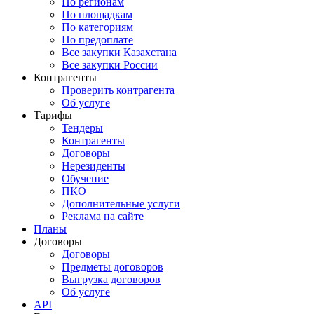
По регионам
По площадкам
По категориям
По предоплате
Все закупки Казахстана
Все закупки России
Контрагенты
Проверить контрагента
Об услуге
Тарифы
Тендеры
Контрагенты
Договоры
Нерезиденты
Обучение
ПКО
Дополнительные услуги
Реклама на сайте
Планы
Договоры
Договоры
Предметы договоров
Выгрузка договоров
Об услуге
API