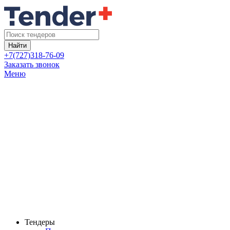
Найти
+7(727)318-76-09
Заказать звонок
Меню
Тендеры