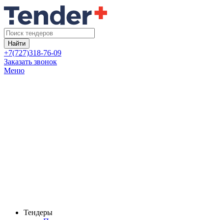
Найти
+7(727)318-76-09
Заказать звонок
Меню
Тендеры