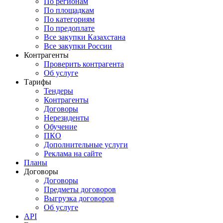
По регионам
По площадкам
По категориям
По предоплате
Все закупки Казахстана
Все закупки России
Контрагенты
Проверить контрагента
Об услуге
Тарифы
Тендеры
Контрагенты
Договоры
Нерезиденты
Обучение
ПКО
Дополнительные услуги
Реклама на сайте
Планы
Договоры
Договоры
Предметы договоров
Выгрузка договоров
Об услуге
API