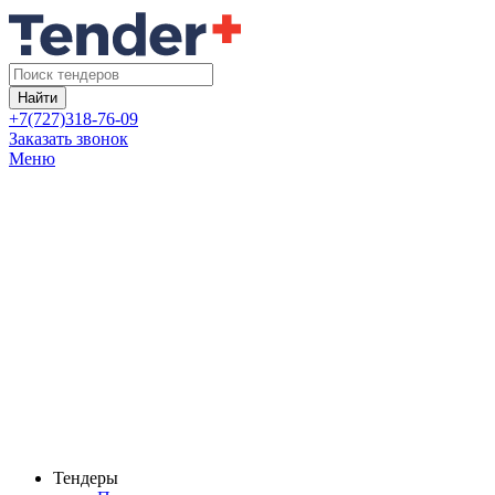
Найти
+7(727)318-76-09
Заказать звонок
Меню
Тендеры