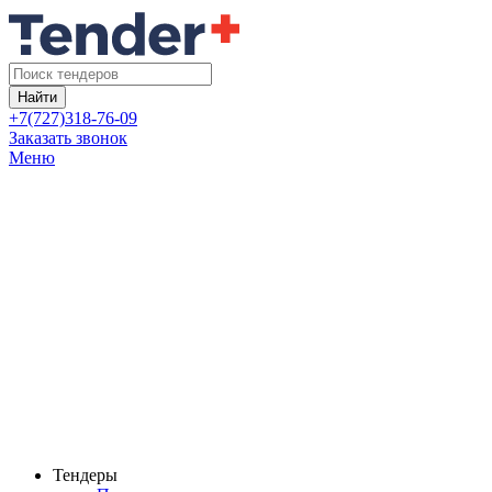
Найти
+7(727)318-76-09
Заказать звонок
Меню
Тендеры