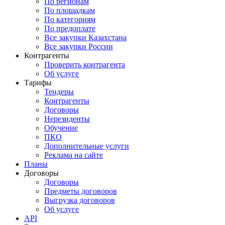
По регионам
По площадкам
По категориям
По предоплате
Все закупки Казахстана
Все закупки России
Контрагенты
Проверить контрагента
Об услуге
Тарифы
Тендеры
Контрагенты
Договоры
Нерезиденты
Обучение
ПКО
Дополнительные услуги
Реклама на сайте
Планы
Договоры
Договоры
Предметы договоров
Выгрузка договоров
Об услуге
API