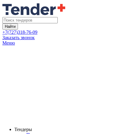
Найти
+7(727)318-76-09
Заказать звонок
Меню
Тендеры