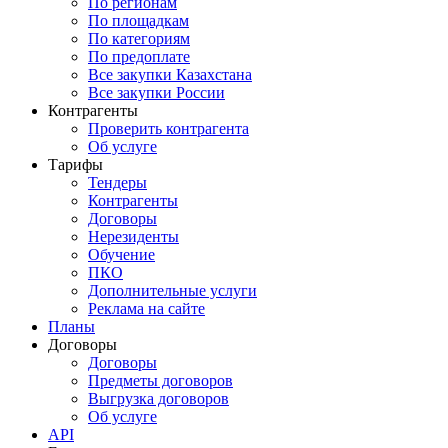
По регионам
По площадкам
По категориям
По предоплате
Все закупки Казахстана
Все закупки России
Контрагенты
Проверить контрагента
Об услуге
Тарифы
Тендеры
Контрагенты
Договоры
Нерезиденты
Обучение
ПКО
Дополнительные услуги
Реклама на сайте
Планы
Договоры
Договоры
Предметы договоров
Выгрузка договоров
Об услуге
API